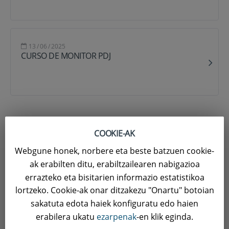
13
/
06
/
2025
CURSO DE MONITOR PDJ
COOKIE-AK
CONTACTA CON LA FEDERACIÓN
Webgune honek, norbere eta beste batzuen cookie-
ak erabilten ditu, erabiltzailearen nabigazioa
errazteko eta bisitarien informazio estatistikoa
NOMBRE
lortzeko. Cookie-ak onar ditzakezu "Onartu" botoian
sakatuta edota haiek konfiguratu edo haien
erabilera ukatu
ezarpenak
-en klik eginda.