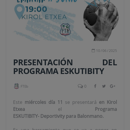
10
/
06
/
2025
PRESENTACIÓN DEL
PROGRAMA ESKUTIBITY
0
FTEb
Este
miércoles día 11
se presentará
en Kirol
Etxea
el
Programa
ESKUTIBITY-
Deportivity
para Balonmano.
Es una herramienta que se va a poner en